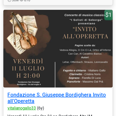
30w
670
$1
Fondazione S. Giuseppe Bordighera Invito
all'Operetta
vitalianogallo33
(6y)