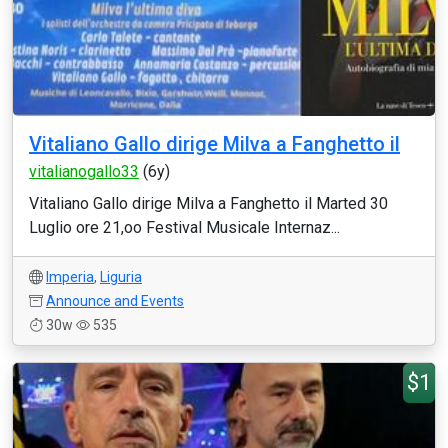
Vitaliano Gallo dirige Milva a Fanghetto il
vitalianogallo33
(6y)
Vitaliano Gallo dirige Milva a Fanghetto il Marted 30
Luglio ore 21,oo Festival Musicale Internaz...
Imperia
,
Liguria
Announce and Events
30w
535
$1