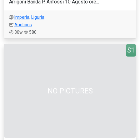
Arrigoni Banda P. Anfossi 10 Agosto ore...
Imperia
,
Liguria
Auctions
30w
580
$1
NO PICTURES