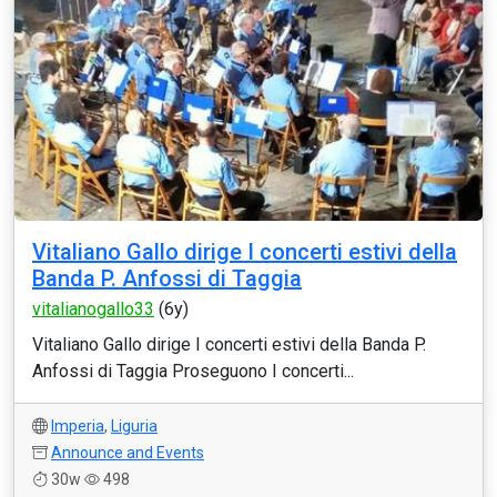
Vitaliano Gallo dirige I concerti estivi della
Banda P. Anfossi di Taggia
vitalianogallo33
(6y)
Vitaliano Gallo dirige I concerti estivi della Banda P.
Anfossi di Taggia Proseguono I concerti...
Imperia
,
Liguria
Announce and Events
30w
498