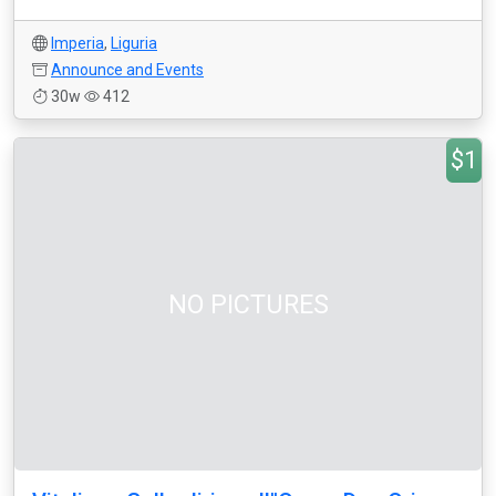
Imperia
,
Liguria
Announce and Events
30w
412
$1
NO PICTURES