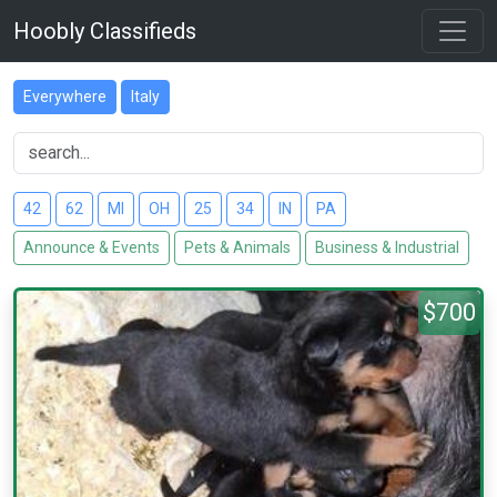
Hoobly Classifieds
Everywhere
Italy
42
62
MI
OH
25
34
IN
PA
Announce & Events
Pets & Animals
Business & Industrial
$700