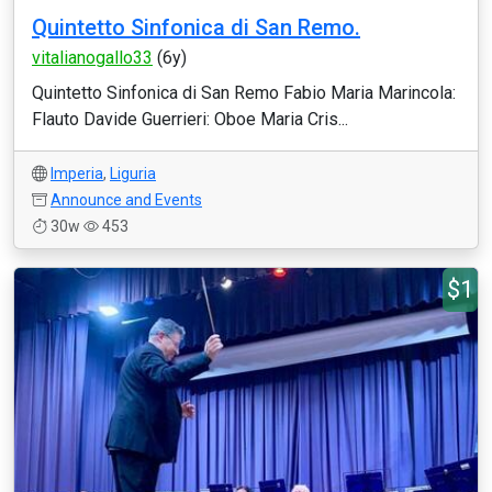
Quintetto Sinfonica di San Remo.
vitalianogallo33
(6y)
Quintetto Sinfonica di San Remo Fabio Maria Marincola:
Flauto Davide Guerrieri: Oboe Maria Cris...
Imperia
,
Liguria
Announce and Events
30w
453
$1