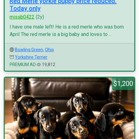
Red Merle yorkie puppy price reduced.
Today only
missb0422
(2y)
I have one male left! He is a red merle who was born
April The red merle is a big baby and loves to ...
Bowling Green
,
Ohio
Yorkshire Terrier
PREMIUM AD
19,812
$1,200