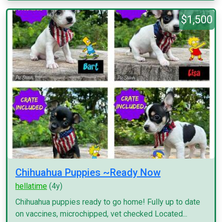
$1,500
Chihuahua Puppies ~Ready Now
hellatime
(4y)
Chihuahua puppies ready to go home! Fully up to date
on vaccines, microchipped, vet checked Located...