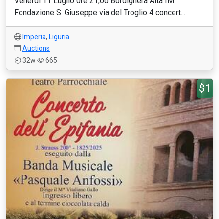
Venerdì 11 Luglio 0re 21,oo Bordighera Alta IM
Fondazione S. Giuseppe via del Troglio 4 concert...
Imperia
,
Liguria
Auctions
32w
665
$1