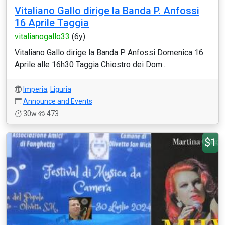
Vitaliano Gallo dirige la Banda P. Anfossi
16 Aprile Taggia
vitalianogallo33
(6y)
Vitaliano Gallo dirige la Banda P. Anfossi Domenica 16
Aprile alle 16h30 Taggia Chiostro dei Dom...
Imperia
,
Liguria
Announce and Events
30w
473
$1