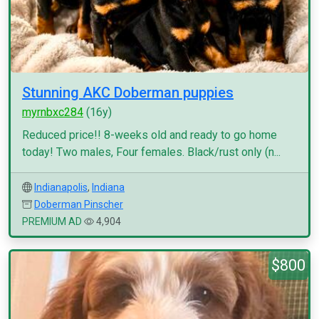
Stunning AKC Doberman puppies
myrnbxc284
(16y)
Reduced price!! 8-weeks old and ready to go home
today! Two males, Four females. Black/rust only (n...
Indianapolis
,
Indiana
Doberman Pinscher
PREMIUM AD
4,904
$800