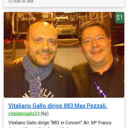
30w
368
$1
Vitaliano Gallo dirige 883 Max Pezzali.
vitalianogallo33
(6y)
Vitaliano Gallo dirige “883 in Concert” Arr. M* Franco