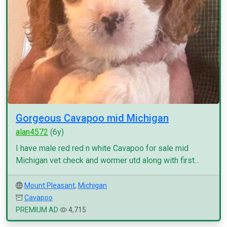
Gorgeous Cavapoo mid Michigan
alan4572
(6y)
I have male red red n white Cavapoo for sale mid
Michigan vet check and wormer utd along with first...
Mount Pleasant
,
Michigan
Cavapoo
PREMIUM AD
4,715